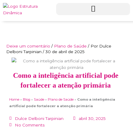
Ir
para
o
conteúdo
Deixe um comentário
/
Plano de Saúde
/ Por
Dulce
Delboni Tarpinian
/
30 de abril de 2025
Como a inteligência artificial pode
fortalecer a atenção primária
Home
»
Blog
»
Saúde
»
Plano de Saúde
»
Como a inteligência
artificial pode fortalecer a atenção primária
Dulce Delboni Tarpinian
abril 30, 2025
No Comments