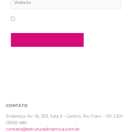
Salvar meus dados neste navegador para a
próxima vez que eu comentar.
CONTATO
Endereço:
Av. 16, 353, Sala 3 – Centro, Rio Claro – SP, CEP:
13500-480
contato@estruturadinamica.com.br