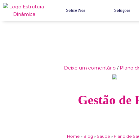
Ir
para
Sobre Nós
Soluções
o
conteúdo
Deixe um comentário
/
Plano d
Gestão de 
Home
»
Blog
»
Saúde
»
Plano de S