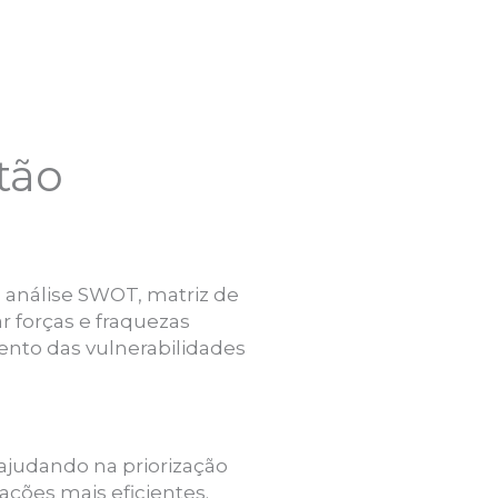
tão
o análise SWOT, matriz de
r forças e fraquezas
mento das vulnerabilidades
 ajudando na priorização
ações mais eficientes.