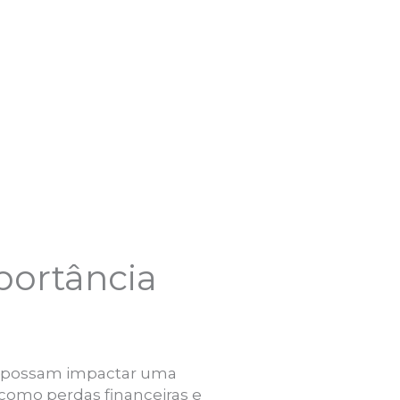
portância
que possam impactar uma
como perdas financeiras e