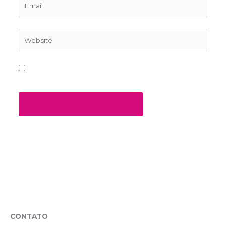
Website
Salvar meus dados neste navegador para a
próxima vez que eu comentar.
CONTATO