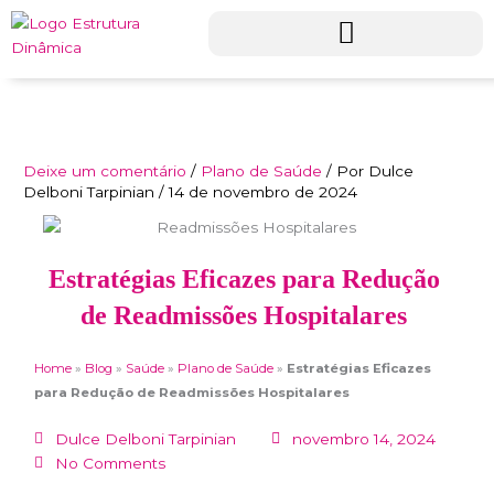
Ir
para
o
conteúdo
Deixe um comentário
/
Plano de Saúde
/ Por
Dulce
Delboni Tarpinian
/
14 de novembro de 2024
Estratégias Eficazes para Redução
de Readmissões Hospitalares
Home
»
Blog
»
Saúde
»
Plano de Saúde
»
Estratégias Eficazes
para Redução de Readmissões Hospitalares
Dulce Delboni Tarpinian
novembro 14, 2024
No Comments