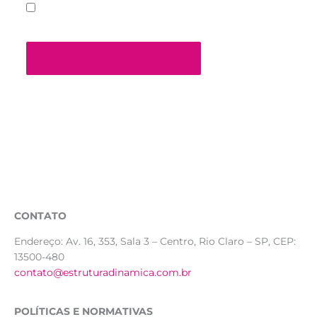
Salvar meus dados neste navegador para a
próxima vez que eu comentar.
CONTATO
Endereço:
Av. 16, 353, Sala 3 – Centro, Rio Claro – SP, CEP:
13500-480
contato@estruturadinamica.com.br
POLÍTICAS E NORMATIVAS