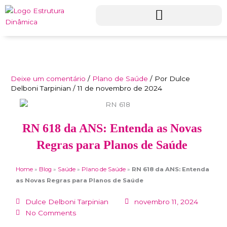
Ir
para
o
conteúdo
Deixe um comentário
/
Plano de Saúde
/ Por
Dulce
Delboni Tarpinian
/
11 de novembro de 2024
RN 618 da ANS: Entenda as Novas
Regras para Planos de Saúde
Home
»
Blog
»
Saúde
»
Plano de Saúde
»
RN 618 da ANS: Entenda
as Novas Regras para Planos de Saúde
Dulce Delboni Tarpinian
novembro 11, 2024
No Comments