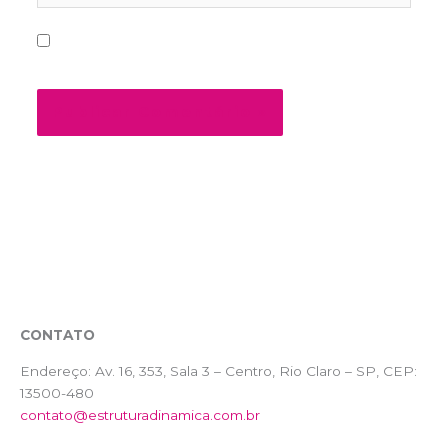
Salvar meus dados neste navegador para a
próxima vez que eu comentar.
CONTATO
Endereço:
Av. 16, 353, Sala 3 – Centro, Rio Claro – SP, CEP:
13500-480
contato@estruturadinamica.com.br