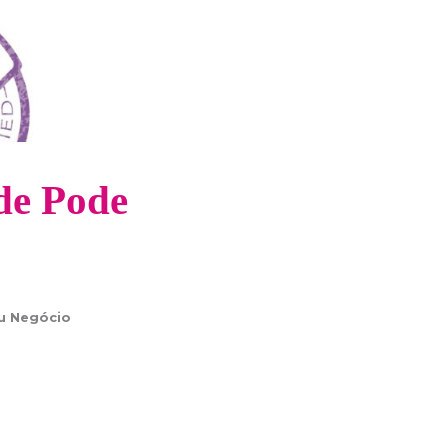
de Pode
o
u Negócio