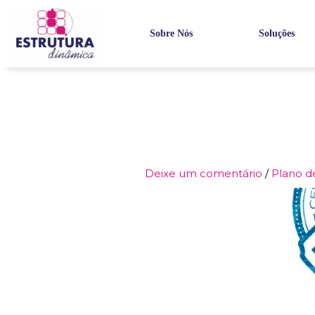
Ir
para
Sobre Nós
Soluções
o
conteúdo
Deixe um comentário
/
Plano d