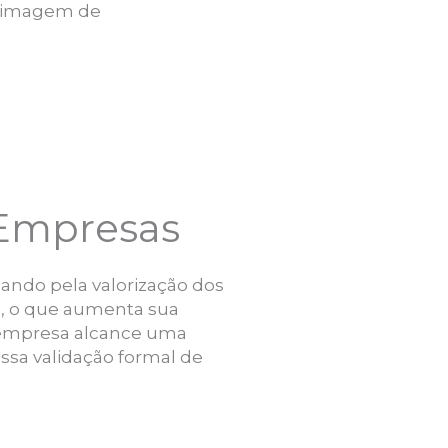
a imagem de
s Empresas
çando pela valorização dos
el, o que aumenta sua
a empresa alcance uma
sa validação formal de