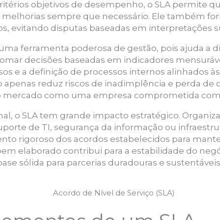
critérios objetivos de desempenho, o SLA permite qu
e melhorias sempre que necessário. Ele também for
tos, evitando disputas baseadas em interpretações su
 uma ferramenta poderosa de gestão, pois ajuda a di
e tomar decisões baseadas em indicadores mensurávei
rsos e a definição de processos internos alinhados às
o apenas reduz riscos de inadimplência e perda d
 no mercado como uma empresa comprometida com 
al, o SLA tem grande impacto estratégico. Organi
suporte de TI, segurança da informação ou infraes
o rigoroso dos acordos estabelecidos para manter
bem elaborado contribui para a estabilidade do neg
se sólida para parcerias duradouras e sustentáveis