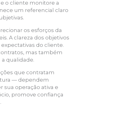
e o cliente monitore a
nece um referencial claro
bjetivas.
recionar os esforços da
s. A clareza dos objetivos
 expectativas do cliente.
e contratos, mas também
a qualidade.
zações que contratam
trutura — dependem
 sua operação ativa e
ócio, promove confiança
.