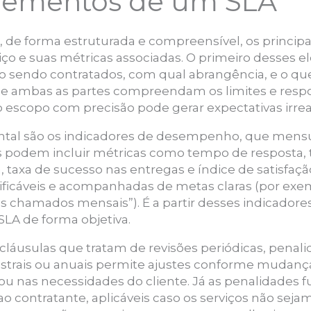
elementos de um SLA
, de forma estruturada e compreensível, os princi
iço e suas métricas associadas. O primeiro desses 
ão sendo contratados, com qual abrangência, e o que 
e ambas as partes compreendam os limites e respon
escopo com precisão pode gerar expectativas irreais
tal são os indicadores de desempenho, que mensu
Eles podem incluir métricas como tempo de resposta,
, taxa de sucesso nas entregas e índice de satisfação
ficáveis e acompanhadas de metas claras (por exe
 chamados mensais”). É a partir desses indicadores
SLA de forma objetiva.
 cláusulas que tratam de revisões periódicas, penali
estrais ou anuais permite ajustes conforme mudan
 ou nas necessidades do cliente. Já as penalidade
 contratante, aplicáveis caso os serviços não sej