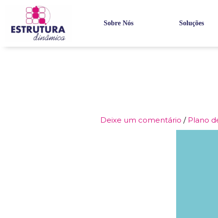
Ir
para
Sobre Nós
Soluções
o
conteúdo
Deixe um comentário
/
Plano d