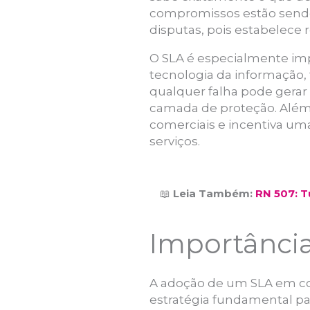
compromissos estão sendo 
disputas, pois estabelece 
O SLA é especialmente imp
tecnologia da informação, t
qualquer falha pode gerar 
camada de proteção. Além d
comerciais e incentiva um
serviços.
📖
Leia Também:
RN 507: 
Importância
A adoção de um SLA em con
estratégia fundamental par