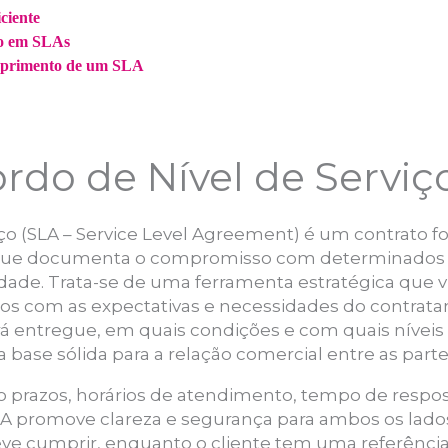
ciente
ho em SLAs
mprimento de um SLA
rdo de Nível de Serviç
iço (SLA – Service Level Agreement) é um contrato 
e, que documenta o compromisso com determinados 
ade. Trata-se de uma ferramenta estratégica que vis
os com as expectativas e necessidades do contratant
erá entregue, em quais condições e com quais nívei
ase sólida para a relação comercial entre as parte
 prazos, horários de atendimento, tempo de respost
SLA promove clareza e segurança para ambos os lados
e cumprir, enquanto o cliente tem uma referência p