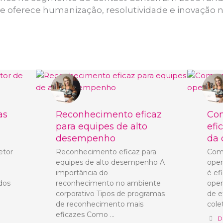
 oferece humanização, resolutividade e inovação 
as
Reconhecimento eficaz
Com
para equipes de alto
efi
desempenho
da 
etor
Reconhecimento eficaz para
Como
equipes de alto desempenho A
oper
importância do
é ef
 dos
reconhecimento no ambiente
oper
corporativo Tipos de programas
de e
de reconhecimento mais
cole
eficazes Como …
D