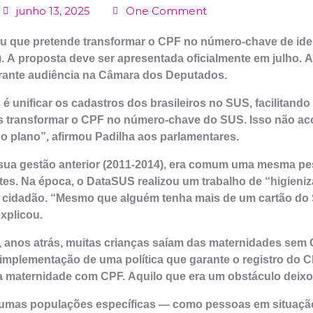
junho 13, 2025
One Comment
ou que pretende transformar o CPF no número-chave de ide
 A proposta deve ser apresentada oficialmente em julho. A
urante audiência na Câmara dos Deputados.
 é unificar os cadastros dos brasileiros no SUS, facilitand
 transformar o CPF no número-chave do SUS. Isso não acon
 plano”, afirmou Padilha aos parlamentares.
sua gestão anterior (2011-2014), era comum uma mesma pes
es. Na época, o DataSUS realizou um trabalho de “higieni
 cidadão. “Mesmo que alguém tenha mais de um cartão do 
xplicou.
anos atrás, muitas crianças saíam das maternidades sem C
implementação de uma política que garante o registro do C
da maternidade com CPF. Aquilo que era um obstáculo deixou
umas populações específicas — como pessoas em situação 