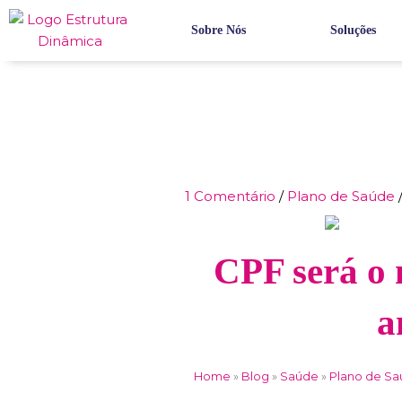
Ir
para
Sobre Nós
Soluções
o
conteúdo
1 Comentário
/
Plano de Saúde
CPF será o 
a
Home
»
Blog
»
Saúde
»
Plano de S