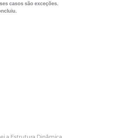
sses casos são exceções.
ncluiu.
i a Estrutura Dinâmica