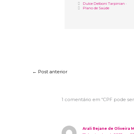
Dulce Delboni Tarpinian
•
Plano de Saúde
←
Post anterior
1 comentário em “CPF pode ser
Arali Rejane de Oliveira 