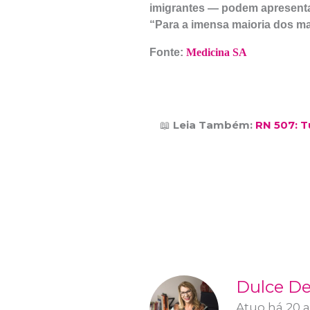
imigrantes — podem apresentar
“Para a imensa maioria dos mai
Fonte:
Medicina SA
📖
Leia Também:
RN 507: 
Dulce De
Atuo há 20 