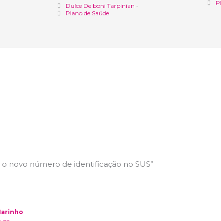
P
Dulce Delboni Tarpinian
•
Plano de Saúde
 o novo número de identificação no SUS”
Marinho