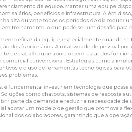
 gerenciamento de equipe. Manter uma equipe dispo
m salários, benefícios e infraestrutura. Além disso
ha alta durante todos os períodos do dia requer 
s em treinamento, o que pode ser um desafio para 
amento eficaz da equipe, especialmente quando se 
ação dos funcionários. A rotatividade de pessoal po
ente de trabalho que apoie o bem-estar dos funcio
io comercial convencional. Estratégias como a imp
ncentivos e o uso de ferramentas tecnológicas para 
ses problemas.
s, é fundamental investir em tecnologia que possa 
. Soluções como chatbots, sistemas de resposta aut
 cobrir parte da demanda e reduzir a necessidade d
cial adotar um modelo de gestão que promova a flexi
ssional dos colaboradores, garantindo que a operação