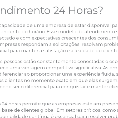
endimento 24 Horas?
capacidade de uma empresa de estar disponível par
ndente do horário. Esse modelo de atendimento 
ctado e com expectativas crescentes dos consumid
empresas respondam a solicitações, resolvam prob
ial para manter a satisfação e a lealdade do cliente
as pessoas estão constantemente conectadas e espe
rece uma vantagem competitiva significativa. As e
iferenciar ao proporcionar uma experiência fluida,
s clientes no momento exato em que elas surgem. 
ode ser o diferencial para conquistar e manter c
.
 24 horas permite que as empresas estejam presen
base de clientes global. Em setores críticos, como 
sponibilidade contínua é essencial para resolver pro