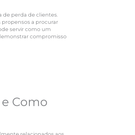
a de perda de clientes.
s propensos a procurar
pode servir como um
o demonstrar compromisso
s e Como
almente relacionados aos