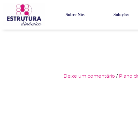
Ir
para
Sobre Nós
Soluções
o
conteúdo
Deixe um comentário
/
Plano d