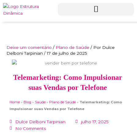
Ir
para
o
conteúdo
Deixe um comentário
/
Plano de Saúde
/ Por
Dulce
Delboni Tarpinian
/
17 de julho de 2025
Telemarketing: Como Impulsionar
suas Vendas por Telefone
Home
»
Blog
»
Saúde
»
Plano de Saúde
»
Telemarketing: Como
Impulsionar suas Vendas por Telefone
Dulce Delboni Tarpinian
julho 17, 2025
No Comments