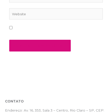
Website
Salvar meus dados neste navegador para a
próxima vez que eu comentar.
CONTATO
Endereço:
Av. 16, 353, Sala 3 – Centro, Rio Claro – SP, CEP: