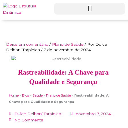
Ir
para
o
conteúdo
Deixe um comentário
/
Plano de Saúde
/ Por
Dulce
Delboni Tarpinian
/
7 de novembro de 2024
Rastreabilidade: A Chave para
Qualidade e Segurança
Home
»
Blog
»
Saúde
»
Plano de Saúde
»
Rastreabilidade: A
Chave para Qualidade e Segurança
Dulce Delboni Tarpinian
novembro 7, 2024
No Comments