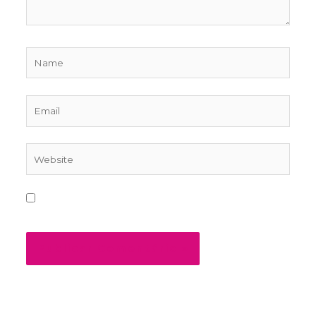
Name
Email
Website
Salvar meus dados neste navegador para a
próxima vez que eu comentar.