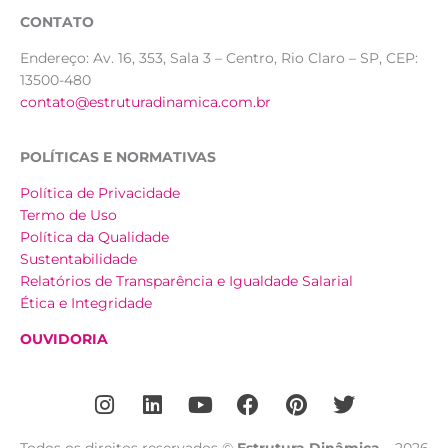
CONTATO
Endereço:
Av. 16, 353, Sala 3 – Centro, Rio Claro – SP, CEP:
13500-480
contato@estruturadinamica.com.br
POLÍTICAS E NORMATIVAS
Política de Privacidade
Termo de Uso
Política da Qualidade
Sustentabilidade
Relatórios de Transparência e Igualdade Salarial
Ética e Integridade
OUVIDORIA
I
L
Y
F
P
T
n
i
o
a
i
w
s
n
u
c
n
i