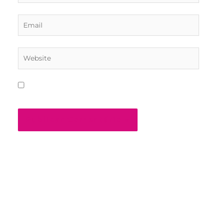
Email
Website
Salvar meus dados neste navegador para a
próxima vez que eu comentar.