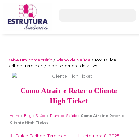
Ir
para
o
conteúdo
Deixe um comentário
/
Plano de Saúde
/ Por
Dulce
Delboni Tarpinian
/
8 de setembro de 2025
Como Atrair e Reter o Cliente
High Ticket
Home
»
Blog
»
Saúde
»
Plano de Saúde
»
Como Atrair e Reter o
Cliente High Ticket
Dulce Delboni Tarpinian
setembro 8, 2025