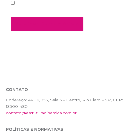
Salvar meus dados neste navegador para a
próxima vez que eu comentar.
CONTATO
Endereço:
Av. 16, 353, Sala 3 – Centro, Rio Claro – SP, CEP:
13500-480
contato@estruturadinamica.com.br
POLÍTICAS E NORMATIVAS