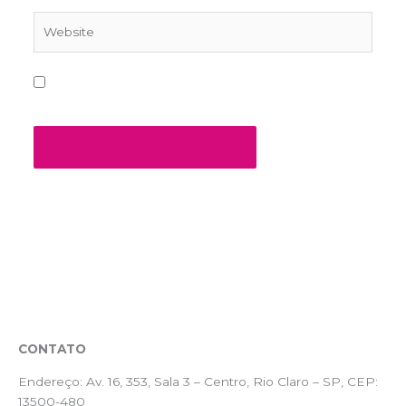
Website
Salvar meus dados neste navegador para a
próxima vez que eu comentar.
CONTATO
Endereço:
Av. 16, 353, Sala 3 – Centro, Rio Claro – SP, CEP:
13500-480