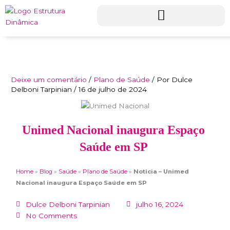
Ir
para
o
conteúdo
Deixe um comentário
/
Plano de Saúde
/ Por
Dulce
Delboni Tarpinian
/
16 de julho de 2024
Unimed Nacional inaugura Espaço
Saúde em SP
Home
»
Blog
»
Saúde
»
Plano de Saúde
»
Noticia – Unimed
Nacional inaugura Espaço Saúde em SP
Dulce Delboni Tarpinian
julho 16, 2024
No Comments