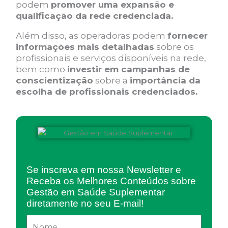
podem
promover uma expansão e
qualificação da rede credenciada.
Além disso, as operadoras podem
fornecer
informações mais detalhadas
sobre os
profissionais e serviços disponíveis na rede,
bem como
investir em campanhas de
conscientização
sobre a
importância da
escolha de profissionais credenciados.
Se inscreva em nossa Newsletter e
Receba os Melhores Conteúdos sobre
Gestão em Saúde Suplementar
diretamente no seu E-mail!