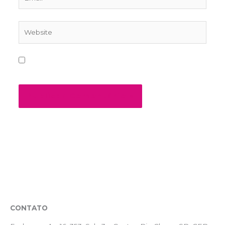
Website
Salvar meus dados neste navegador para a
próxima vez que eu comentar.
CONTATO