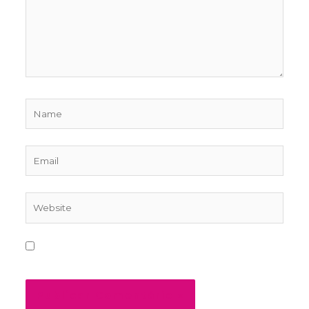
Name
Email
Website
Salvar meus dados neste navegador para a
próxima vez que eu comentar.