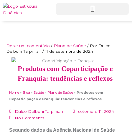
Ir
para
o
conteúdo
Deixe um comentário
/
Plano de Saúde
/ Por
Dulce
Delboni Tarpinian
/
11 de setembro de 2024
Produtos com Coparticipação e
Franquia: tendências e reflexos
Home
»
Blog
»
Saúde
»
Plano de Saúde
»
Produtos com
Coparticipação e Franquia: tendências e reflexos
Dulce Delboni Tarpinian
setembro 11, 2024
No Comments
Segundo dados da Agência Nacional de Saúde