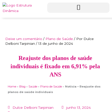
Ir
para
o
conteúdo
Deixe um comentário
/
Plano de Saúde
/ Por
Dulce
Delboni Tarpinian
/
13 de junho de 2024
Reajuste dos planos de saúde
individuais é fixado em 6,91% pela
ANS
Home
»
Blog
»
Saúde
»
Plano de Saúde
»
Noticia – Reajuste dos
planos de saúde individuais
Dulce Delboni Tarpinian
junho 13, 2024