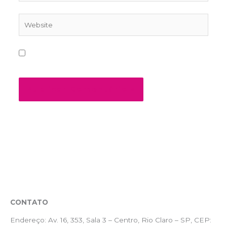
Website
Salvar meus dados neste navegador para a
próxima vez que eu comentar.
CONTATO
Endereço:
Av. 16, 353, Sala 3 – Centro, Rio Claro – SP, CEP: