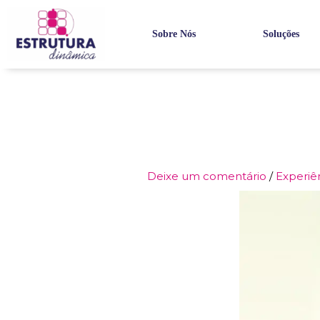
Ir
para
Sobre Nós
Soluções
o
conteúdo
Deixe um comentário
/
Experiê