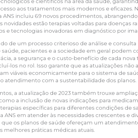
ológicos e científicos na área da saúde, garantind
esso aos tratamentos mais modernos e eficazes. Na
a ANS incluiu 69 novos procedimentos, abrangendo 
ais novidades estão terapias voltadas para doenças r
os e tecnologias inovadoras em diagnóstico por im
ado de um processo criterioso de análise e consulta
de saúde, pacientes e a sociedade em geral podem c
icácia, a segurança e o custo-benefício de cada nova
uí-los no rol. Isso garante que as atualizações nã
m viáveis economicamente para o sistema de saú
do atendimento com a sustentabilidade dos planos.
tos, a atualização de 2023 também trouxe ampliaç
, como a inclusão de novas indicações para medic
 terapias específicas para diferentes condições de
 ANS em atender às necessidades crescentes e div
do que os planos de saúde ofereçam um atendiment
s melhores práticas médicas atuais.