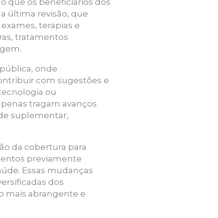
o que os beneficiários dos
 última revisão, que
exames, terapias e
aras, tratamentos
agem.
 pública, onde
ontribuir com sugestões e
 tecnologia ou
o apenas tragam avanços
de suplementar,
ão da cobertura para
amentos previamente
 saúde. Essas mudanças
ersificadas dos
o mais abrangente e