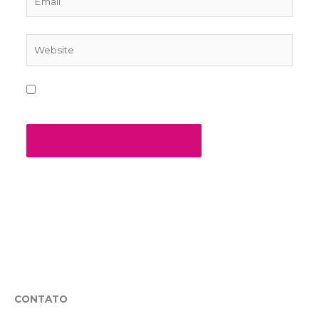
Website
Salvar meus dados neste navegador para a
próxima vez que eu comentar.
CONTATO