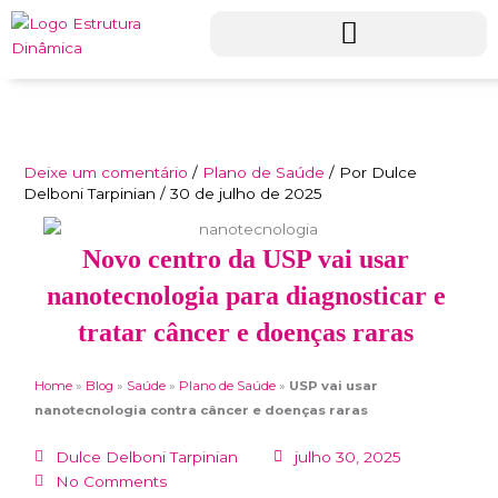
Ir
para
o
conteúdo
Deixe um comentário
/
Plano de Saúde
/ Por
Dulce
Delboni Tarpinian
/
30 de julho de 2025
Novo centro da USP vai usar
nanotecnologia para diagnosticar e
tratar câncer e doenças raras
Home
»
Blog
»
Saúde
»
Plano de Saúde
»
USP vai usar
nanotecnologia contra câncer e doenças raras
Dulce Delboni Tarpinian
julho 30, 2025
No Comments