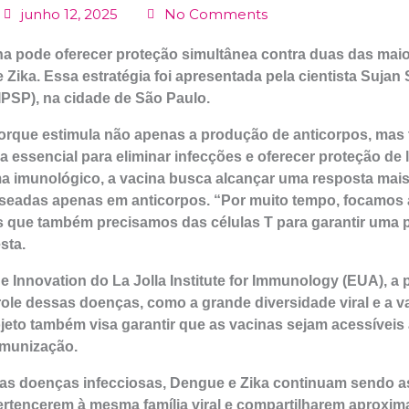
junho 12, 2025
No Comments
 pode oferecer proteção simultânea contra duas das mai
 Zika. Essa estratégia foi apresentada pela cientista Suja
(IPSP), na cidade de São Paulo.
rque estimula não apenas a produção de anticorpos, mas 
sa essencial para eliminar infecções e oferecer proteção d
ma imunológico, a vacina busca alcançar uma resposta mai
aseadas apenas em anticorpos. “Por muito tempo, focamos
s que também precisamos das células T para garantir uma 
sta.
e Innovation do La Jolla Institute for Immunology (EUA), a
ole dessas doenças, como a grande diversidade viral e a va
jeto também visa garantir que as vacinas sejam acessíveis 
imunização.
 as doenças infecciosas, Dengue e Zika continuam sendo 
pertencerem à mesma família viral e compartilharem aprox