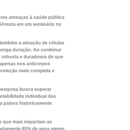
ores ameaças à saúde pública
n Shresta em um seminário no
também a ativação de células
e longa duração. Ao combinar
s robusta e duradoura do que
 apenas nos anticorpos
proteção mais completa e
 pesquisa busca superar
riabilidade individual das
a países historicamente
as que mais impactam as
imadamente 65% de seus genes,