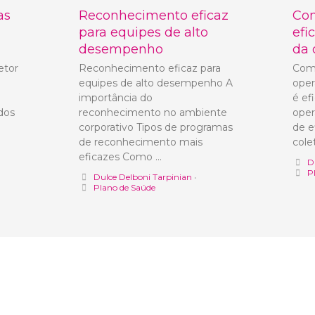
as
Reconhecimento eficaz
Com
para equipes de alto
efi
desempenho
da 
etor
Reconhecimento eficaz para
Como
equipes de alto desempenho A
oper
importância do
é ef
 dos
reconhecimento no ambiente
oper
corporativo Tipos de programas
de e
de reconhecimento mais
cole
eficazes Como …
D
P
Dulce Delboni Tarpinian
•
Plano de Saúde