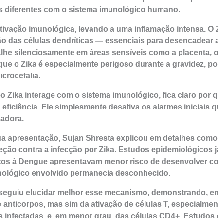
as diferentes com o sistema imunológico humano.
ivação imunológica, levando a uma inflamação intensa. O Z
vação das células dendríticas — essenciais para desencadear
alhe silenciosamente em áreas sensíveis como a placenta, o
r que o Zika é especialmente perigoso durante a gravidez, 
icrocefalia.
Zika interage com o sistema imunológico, fica claro por 
 eficiência. Ele simplesmente desativa os alarmes iniciais 
sadora.
a apresentação, Sujan Shresta explicou em detalhes como 
eção contra a infecção por Zika. Estudos epidemiológicos
tos à Dengue apresentavam menor risco de desenvolver co
nológico envolvido permanecia desconhecido.
seguiu elucidar melhor esse mecanismo, demonstrando, em
anticorpos, mas sim da ativação de células T, especialmen
s infectadas, e, em menor grau, das células CD4+. Estudo