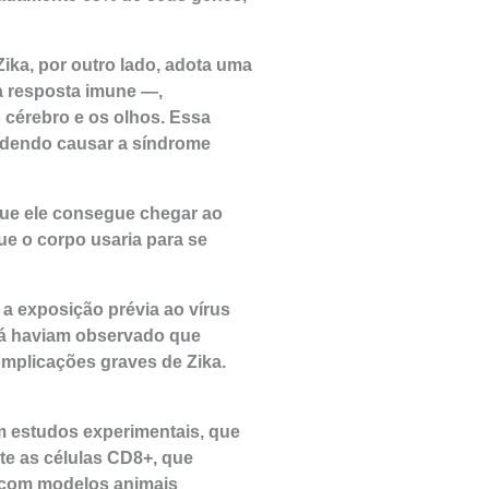
ika, por outro lado, adota uma
 a resposta imune —,
 cérebro e os olhos. Essa
podendo causar a síndrome
que ele consegue chegar ao
que o corpo usaria para se
a exposição prévia ao vírus
 já haviam observado que
mplicações graves de Zika.
 estudos experimentais, que
te as células CD8+, que
s com modelos animais