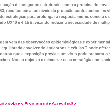
mbinação de antígenos estruturais, como a proteína do enve
S3, resultou em altos níveis de proteção contra ambos os v
do estratégias para prolongar a resposta imune, como o u
ndo OX40 e 4-1BB, visando reduzir a necessidade de múltip
agem vem das observações epidemiológicas e experimentais
equilibrada envolvendo anticorpos e células T pode ofere
mostrou que a exposição prévia a um vírus pode preparar o
óximo. Nosso objetivo é mimetizar essa estratégia com vaci
Tudo sobre o Programa de Acreditação