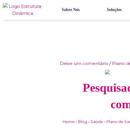
Ir
para
Sobre Nós
Soluções
o
conteúdo
Deixe um comentário
/
Plano d
Pesquisad
com
Home
»
Blog
»
Saúde
»
Plano de S