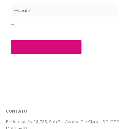
Website
Salvar meus dados neste navegador para a
próxima vez que eu comentar.
CONTATO
Endereço:
Av. 16, 353, Sala 3 – Centro, Rio Claro – SP, CEP:
13500-480