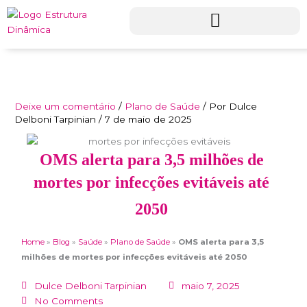
Ir
para
o
conteúdo
Deixe um comentário
/
Plano de Saúde
/ Por
Dulce
Delboni Tarpinian
/
7 de maio de 2025
OMS alerta para 3,5 milhões de
mortes por infecções evitáveis até
2050
Home
»
Blog
»
Saúde
»
Plano de Saúde
»
OMS alerta para 3,5
milhões de mortes por infecções evitáveis até 2050
Dulce Delboni Tarpinian
maio 7, 2025
No Comments