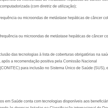
 computadorizada (com diretriz de utilização);
ofrequência ou microondas de metástase hepáticas de câncer col
iofrequência ou microondas de metástase hepáticas de câncer co
lusão das tecnologias à lista de coberturas obrigatórias na s
, após a recomendação positiva pela Comissão Nacional
 (CONITEC) para inclusão no Sistema Único de Saúde (SUS), e
s em Saúde conta com tecnologias disponíveis aos beneficiári
dendo às doenças listadas na Classificação internacional de D