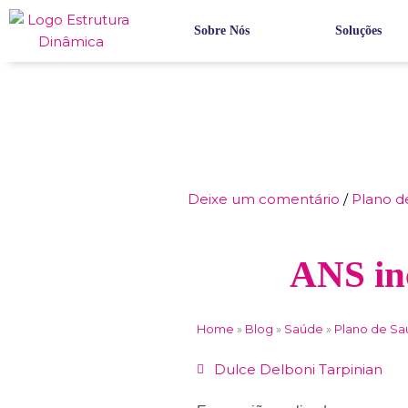
Ir
para
Sobre Nós
Soluções
o
conteúdo
Deixe um comentário
/
Plano d
ANS in
Home
»
Blog
»
Saúde
»
Plano de S
Dulce Delboni Tarpinian