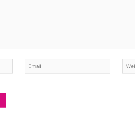
Email
Webs
vegador para a próxima vez que eu comentar.