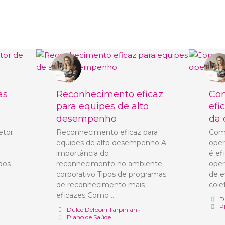
as
Reconhecimento eficaz
Com
para equipes de alto
efi
desempenho
da 
etor
Reconhecimento eficaz para
Como
equipes de alto desempenho A
oper
importância do
é ef
 dos
reconhecimento no ambiente
oper
corporativo Tipos de programas
de e
de reconhecimento mais
cole
eficazes Como …
D
P
Dulce Delboni Tarpinian
•
Plano de Saúde