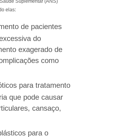
de Saúde Suplementar (ANS)
do elas:
amento de pacientes
excessiva do
mento exagerado de
complicações como
ióticos para tratamento
ria que pode causar
ticulares, cansaço,
plásticos para o