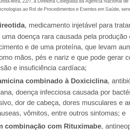
unda-feira, 22/7, a Diretoria Colegiada da Agência Nacional 
 tecnologias ao Rol de Procedimentos e Eventos em Saúde, sen
reotida
, medicamento injetável para trat
 uma doença rara causada pela produção 
cimento e de uma proteína, que levam au
como mãos, pés e nariz e que pode gerar 
são e insuficiência cardíaca;
amicina combinado à Doxiciclina
, antib
ana, doença infecciosa causada por bacté
sivo, dor de cabeça, dores musculares e ar
useas, vômitos, entre outros sintomas; e
m combinação com Rituximabe
, antineo