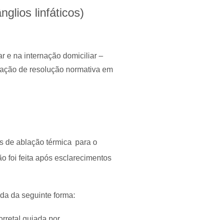
glios linfáticos)
r e na internação domiciliar –
icação de resolução normativa em
s de ablação térmica
para o
ão foi feita após esclarecimentos
ada da seguinte forma:
rretal guiada por