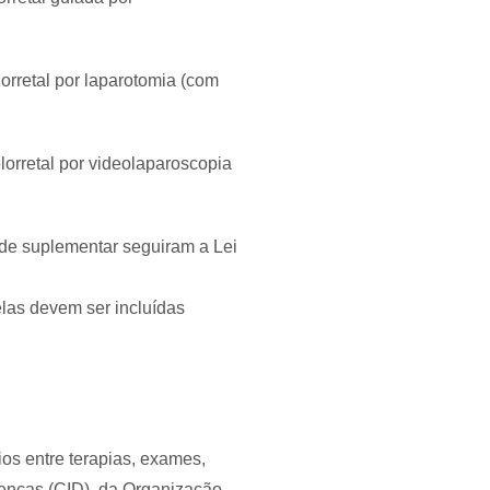
orretal por laparotomia (com
lorretal por videolaparoscopia
aúde suplementar seguiram a Lei
las devem ser incluídas
os entre terapias, exames,
oenças (CID), da Organização