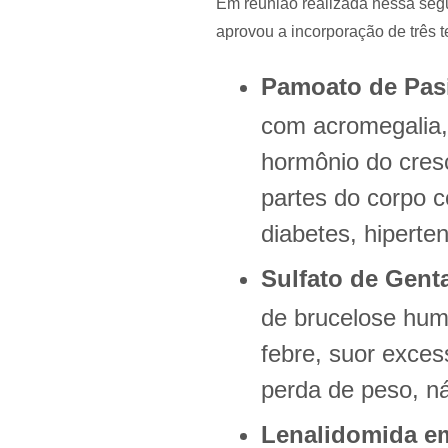
Em reunião realizada nessa seg
aprovou a incorporação de três
Pamoato de Pasi
com acromegalia,
hormônio do cres
partes do corpo 
diabetes, hiperten
Sulfato de Gent
de brucelose hum
febre, suor exces
perda de peso, ná
Lenalidomida e