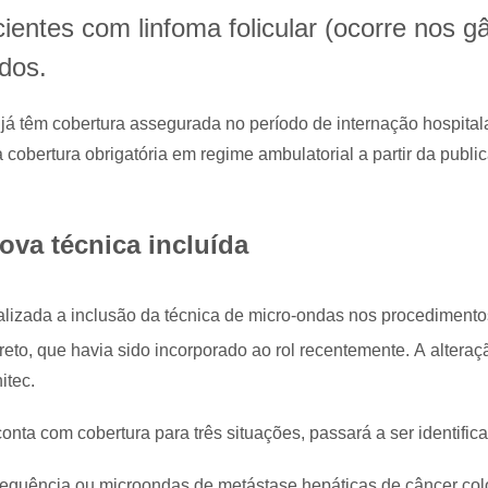
entes com linfoma folicular (ocorre nos gân
dos.
 já têm cobertura assegurada no período de internação hospitala
cobertura obrigatória em regime ambulatorial a partir da publ
va técnica incluída
alizada a inclusão da técnica de micro-ondas nos procedimento
reto, que havia sido incorporado ao rol recentemente. A alteraç
itec.
nta com cobertura para três situações, passará a ser identific
frequência ou microondas de metástase hepáticas de câncer colo