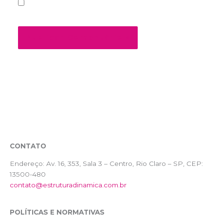
Salvar meus dados neste navegador para a
próxima vez que eu comentar.
CONTATO
Endereço:
Av. 16, 353, Sala 3 – Centro, Rio Claro – SP, CEP:
13500-480
contato@estruturadinamica.com.br
POLÍTICAS E NORMATIVAS