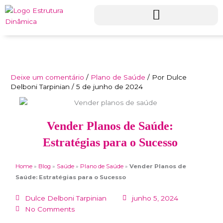
Ir
para
o
conteúdo
Deixe um comentário
/
Plano de Saúde
/ Por
Dulce
Delboni Tarpinian
/
5 de junho de 2024
Vender Planos de Saúde:
Estratégias para o Sucesso
Home
»
Blog
»
Saúde
»
Plano de Saúde
»
Vender Planos de
Saúde: Estratégias para o Sucesso
Dulce Delboni Tarpinian
junho 5, 2024
No Comments