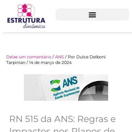
Ir
para
o
conteúdo
Deixe um comentário
/
ANS
/ Por
Dulce Delboni
Tarpinian
/
14 de março de 2024
RN 515 da ANS: Regras e
Impactos nos Planos de