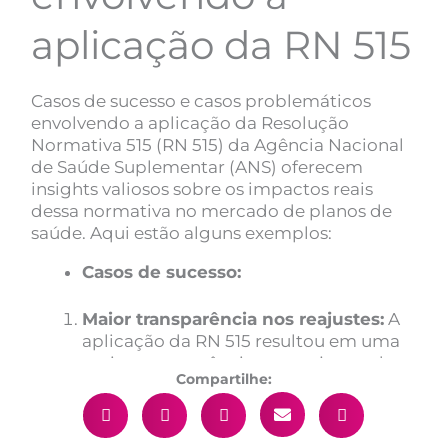
aplicação da RN 515
Casos de sucesso e casos problemáticos
envolvendo a aplicação da Resolução
Normativa 515 (RN 515) da Agência Nacional
de Saúde Suplementar (ANS) oferecem
insights valiosos sobre os impactos reais
dessa normativa no mercado de planos de
saúde. Aqui estão alguns exemplos:
Casos de sucesso:
Maior transparência nos reajustes:
A
aplicação da RN 515 resultou em uma
maior transparência nos reajustes dos
Compartilhe:
planos de saúde individuais e
familiares, permitindo que os
beneficiários compreendam melhor os