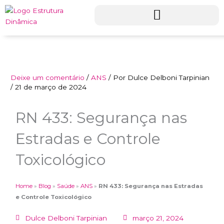
Ir
para
o
conteúdo
Deixe um comentário
/
ANS
/ Por
Dulce Delboni Tarpinian
/
21 de março de 2024
RN 433: Segurança nas
Estradas e Controle
Toxicológico
Home
»
Blog
»
Saúde
»
ANS
»
RN 433: Segurança nas Estradas
e Controle Toxicológico
Dulce Delboni Tarpinian
março 21, 2024