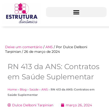
Ir
para
o
conteúdo
Deixe um comentário
/
ANS
/ Por
Dulce Delboni
Tarpinian
/
26 de março de 2024
RN 413 da ANS: Contratos
em Saúde Suplementar
Home
»
Blog
»
Saúde
»
ANS
»
RN 413 da ANS: Contratos em
Saúde Suplementar
Dulce Delboni Tarpinian
março 26, 2024