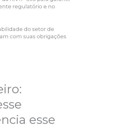
ente regulatório e no
bilidade do setor de
ram com suas obrigações
iro:
esse
encia esse