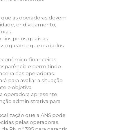
s que as operadoras devem
ilidade, endividamento,
oras.
eios pelos quais as
Isso garante que os dados
econômico-financeiras
nsparência e permitindo
nceira das operadoras.
ará para avaliar a situação
e e objetiva.
a operadora apresente
enção administrativa para
scalização que a ANS pode
necidas pelas operadoras.
 da RN nº 395 para garantir