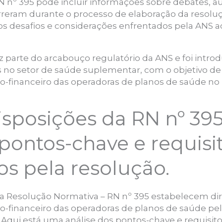
RN nº 395 pode incluir informações sobre debates, a
orreram durante o processo de elaboração da resoluç
s desafios e considerações enfrentados pela ANS a
 parte do arcabouço regulatório da ANS e foi intro
s no setor de saúde suplementar, com o objetivo de
inanceiro das operadoras de planos de saúde no B
disposições da RN nº 39
 pontos-chave e requisi
os pela resolução.
da Resolução Normativa – RN nº 395 estabelecem dire
financeiro das operadoras de planos de saúde pel
Aqui está uma análise dos pontos-chave e requisito