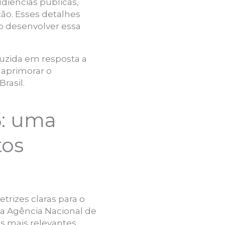
udiências públicas,
ão. Esses detalhes
o desenvolver essa
duzida em resposta a
 aprimorar o
rasil.
5: uma
tos
trizes claras para o
a Agência Nacional de
s mais relevantes