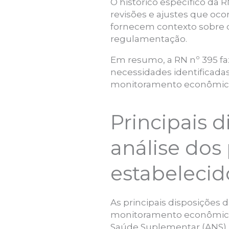
O histórico específico da 
revisões e ajustes que oc
fornecem contexto sobre o
regulamentação.
Em resumo, a RN nº 395 faz
necessidades identificada
monitoramento econômico-f
Principais 
análise dos
estabelecid
As principais disposições 
monitoramento econômico-
Saúde Suplementar (ANS). 