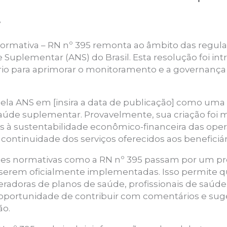
.
Normativa – RN nº 395 remonta ao âmbito das regu
Suplementar (ANS) do Brasil. Esta resolução foi in
rio para aprimorar o monitoramento e a governança
 pela ANS em [insira a data de publicação] como uma
saúde suplementar. Provavelmente, sua criação foi 
s à sustentabilidade econômico-financeira das ope
 continuidade dos serviços oferecidos aos beneficiá
es normativas como a RN nº 395 passam por um pr
e serem oficialmente implementadas. Isso permite qu
eradoras de planos de saúde, profissionais de saúd
 oportunidade de contribuir com comentários e suge
ão.