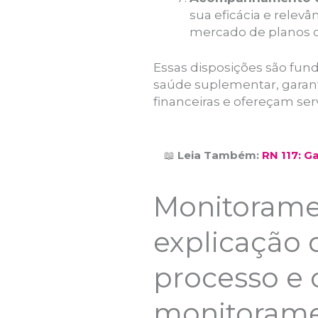
sua eficácia e relev
mercado de planos 
Essas disposições são fun
saúde suplementar, garan
financeiras e ofereçam ser
📖
Leia Também:
RN 117: G
Monitorame
explicação 
processo e 
monitorame