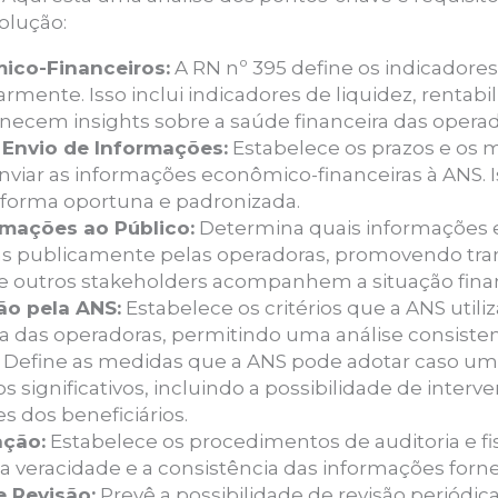
olução:
ico-Financeiros:
A RN nº 395 define os indicadore
armente. Isso inclui indicadores de liquidez, rentab
rnecem insights sobre a saúde financeira das operad
 Envio de Informações:
Estabelece os prazos e os m
viar as informações econômico-financeiras à ANS. 
 forma oportuna e padronizada.
rmações ao Público:
Determina quais informações 
s publicamente pelas operadoras, promovendo tra
 e outros stakeholders acompanhem a situação fina
ção pela ANS:
Estabelece os critérios que a ANS utiliz
 das operadoras, permitindo uma análise consistent
Define as medidas que a ANS pode adotar caso um
 significativos, incluindo a possibilidade de interv
s dos beneficiários.
ação:
Estabelece os procedimentos de auditoria e fi
ar a veracidade e a consistência das informações for
 Revisão:
Prevê a possibilidade de revisão periódica