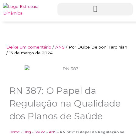
Ir
para
o
conteúdo
Deixe um comentário
/
ANS
/ Por
Dulce Delboni Tarpinian
/
15 de março de 2024
RN 387: O Papel da
Regulação na Qualidade
dos Planos de Saúde
Home
»
Blog
»
Saúde
»
ANS
»
RN 387: O Papel da Regulação na