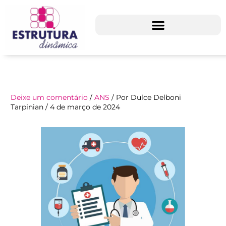
Ir
para
o
conteúdo
Deixe um comentário
/
ANS
/ Por
Dulce Delboni
Tarpinian
/
4 de março de 2024