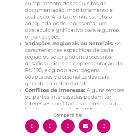
cumprimento dos requisitos de
documentação, monitoramento e
avaliação. A falta de infraestrutura
adequada pode representar um
obstáculo significativo para algumas
organizações.
Variações Regionais ou Setoriais:
As
características específicas de cada
região ou setor podem apresentar
desafios únicos na implementação da
RN 195, exigindo abordagens
adaptadas e personalizadas para
garantir a conformidade.
Conflitos de Interesse:
Alguns setores
ou partes interessadas podem ter
interesses conflitantes em relação à
implementação da RN 195, o que pode
Compartilhe:
dificultar a obtenção de consenso e
cooperação entre todas as partes
envolvidas.