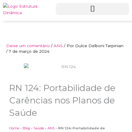
Ir
para
o
conteúdo
Deixe um comentário
/
ANS
/ Por
Dulce Delboni Tarpinian
/
7 de março de 2024
RN 124: Portabilidade de
Carências nos Planos de
Saúde
Home
»
Blog
»
Saúde
»
ANS
»
RN 124: Portabilidade de