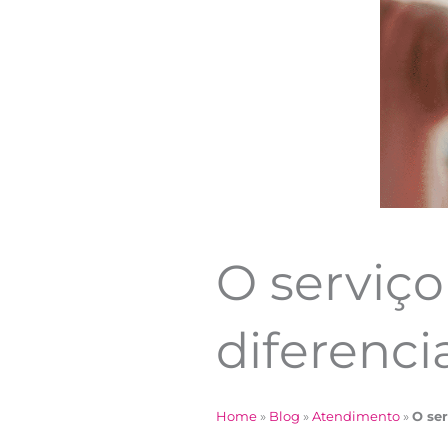
O serviç
diferenci
Home
»
Blog
»
Atendimento
»
O se