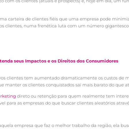
com os clientes (atuais e prospects) é, hoje em dia, um 
a carteira de clientes fiéis que uma empresa pode minimi
s clientes, numa frenética luta com um número gigantesco 
tenda seus Impactos e os Direitos dos Consumidores
vos clientes tem aumentado dramaticamente os custos de mar
 manter os clientes conquistados sai mais barato do que atr
arketing
direto ou retenção para quem realmente tem intere
vel para as empresas do que buscar clientes aleatórios atr
 aquela empresa que faz o melhor trabalho da região, ela b