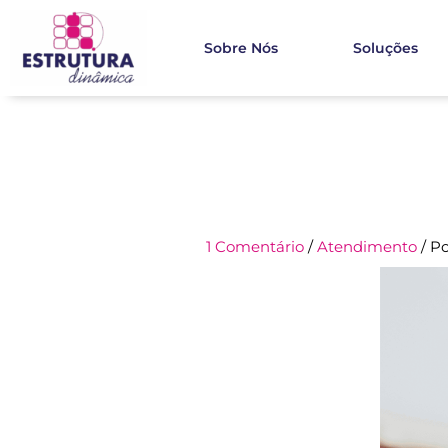
Ir
para
Sobre Nós
Soluções
o
conteúdo
1 Comentário
/
Atendimento
/ P