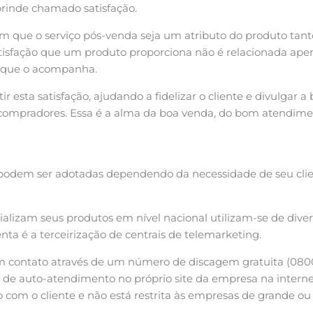
 brinde chamado satisfação.
am que o serviço pós-venda seja um atributo do produto tant
atisfação que um produto proporciona não é relacionada ape
s que o acompanha.
r esta satisfação, ajudando a fidelizar o cliente e divulgar
compradores. Essa é a alma da boa venda, do bom atendime
podem ser adotadas dependendo da necessidade de seu clien
lizam seus produtos em nível nacional utilizam-se de dive
enta é a terceirização de centrais de telemarketing.
 em contato através de um número de discagem gratuita (080
is de auto-atendimento no próprio site da empresa na inter
com o cliente e não está restrita às empresas de grande ou