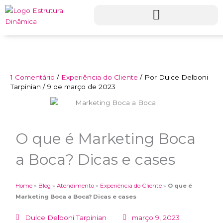
Ir
para
o
conteúdo
1 Comentário
/
Experiência do Cliente
/ Por
Dulce Delboni
Tarpinian
/
9 de março de 2023
O que é Marketing Boca
a Boca? Dicas e cases
Home
»
Blog
»
Atendimento
»
Experiência do Cliente
»
O que é
Marketing Boca a Boca? Dicas e cases
Dulce Delboni Tarpinian
março 9, 2023