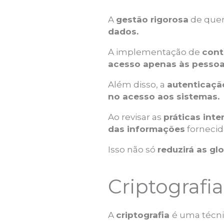
A
gestão rigorosa
de quem
dados.
A implementação de
cont
acesso apenas às pessoa
Além disso, a
autenticação
no acesso aos sistemas.
Ao revisar as
práticas inte
das informações
fornecid
Isso não só
reduzirá as gl
Criptografi
A
criptografia
é uma técni