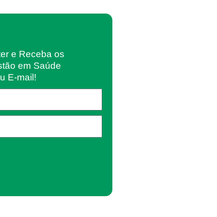
ter e Receba os
stão em Saúde
u E-mail!