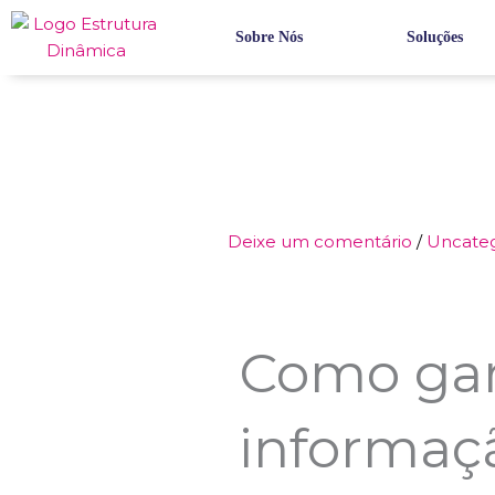
Ir
para
Sobre Nós
Soluções
o
conteúdo
Deixe um comentário
/
Uncateg
Como gar
informaç