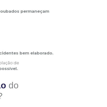
 roubados permaneçam
ncidentes bem elaborado.
olação de
ossível.
ão
do
​