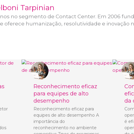
lboni Tarpinian
anos no segmento de Contact Center. Em 2006 funde
 oferece humanização, resolutividade e inovação 
as
Reconhecimento eficaz
Com
para equipes de alto
efi
desempenho
da 
etor
Reconhecimento eficaz para
Como
equipes de alto desempenho A
oper
importância do
é ef
 dos
reconhecimento no ambiente
oper