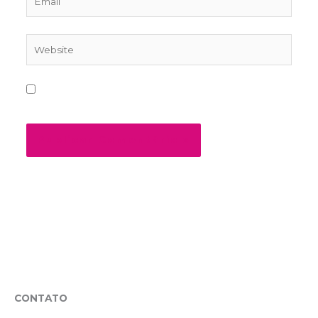
Website
Salvar meus dados neste navegador para a
próxima vez que eu comentar.
CONTATO